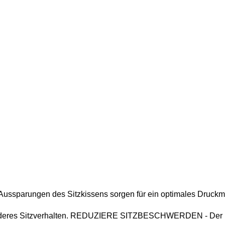
„Ein Siegel für die  Zukunft“
ssparungen des Sitzkissens sorgen für ein optimales Druckm
ünderes Sitzverhalten. REDUZIERE SITZBESCHWERDEN - Der 