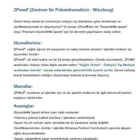
ZPmed
® 
(Zentrum für Präventivmedizin - Würzburg)
Üretici firma olarak bir ürününüzü önleyici tıp kriterlerine göre inceletmek ve 
sertifikalandırmak mı istiyorsunuz? O zaman ZPmed
®
’den bir “Güvenilirlilik İşareti” 
veya “Premium Güvenilirlilik İşareti” için bir denetim yapılmasını talep ediniz. 
Hizmetlerimiz:
ZPmed
®
, sağlık ağının bir parçasıdır ve talep üzerine ürünleri / işlemleri önleyici tıp 
açısından inceler
ZPmed
®
, ne tıbbi teşhis ne de bir terapi gerçekleştirmez. Olumlu durumlarda, ZPmed
® 
tarafından önleyici tıbba ilişkin tanzim edilen 
"Sağlık Ürünü" - Önleyici Tıp Merkezi 
tarafından önerilir” olarak adlandırılan güvenilirlilik işareti verilir.
 Genel nüfusta 
kronik hastalıkların sıklığını düşürmeye katkıda bulunmak istiyoruz. 
Masraflar:
ZPMed
®
, inceleme ve işlemler için ve de işaretin kullanımı ile ilgili ödenecek katılım 
paylarını tahsil eder. 
Avantajlar:
Güvenilirlilik İşareti lehine olan haklı nedenler: 
•Yalnızca yüksek kaliteli ürünlere / işlemlere verilmektedir
•İşaret hiç bir surette satın alınabilecek bir karaktere sahip değildir 
•Sertifikalandırılan ürünler / işlemler Almanya Federal Cumhuriyeti çapında işleyen 
ağda duyurulmaktadır
•İşaret, müşterilerin karar vermelerinde yardımcı olmaktadır